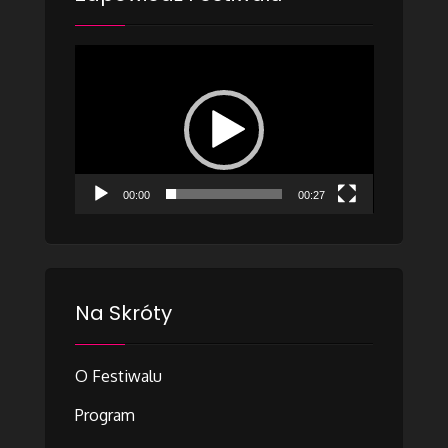
Odtwarzacz
video
00:00
00:27
Na Skróty
O Festiwalu
Program