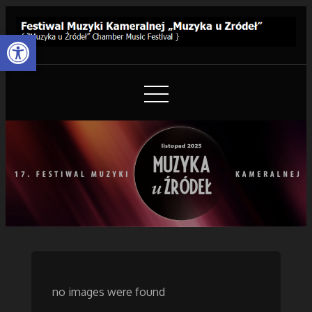
Skip
to
Otwórz pasek narzędzi
Content
Festiwal Muzyki Kameralnej
{ “Muzyka u Źródeł” Chamber Music Festival }
„Muzyka u Źródeł”
no images were found