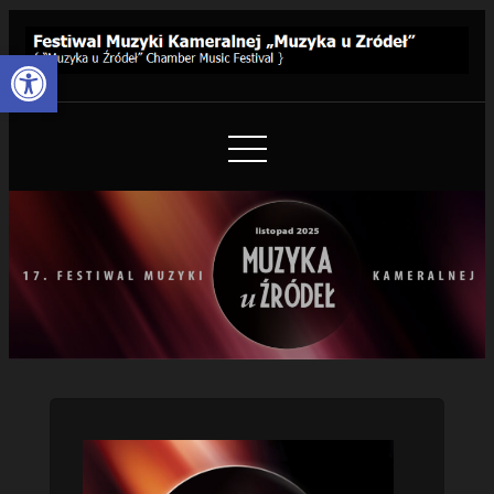
Skip
to
Otwórz pasek narzędzi
Content
Festiwal Muzyki Kameralnej
{ “Muzyka u Źródeł” Chamber Music Festival }
„Muzyka u Źródeł”