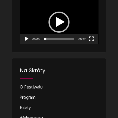
Odtwarzacz
video
00:00
00:27
Na Skróty
O Festiwalu
Program
Bilety
Wykonawcy